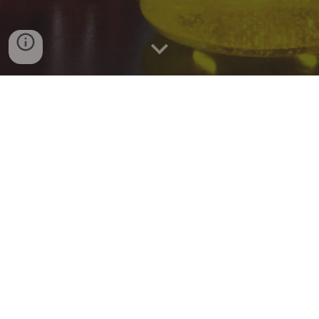
News
🎉
恭賀
謝卉春
、
陳鵬文
、
蘇嘉儀
、陳
禹妡、
王晨欣
同學，順利發表國際期
刊於
Chem. Mater.,
2025, 37, 8677-
8687
🎉
恭賀
陳振綱
、
林芊吟
同學，順利發
表國際期刊於
Materials
2025,
18
,